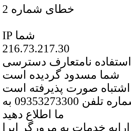
خطای شماره 2
IP شما
216.73.217.30
 استفاده نامتعارف دسترسی
شما مسدود گردیده است
ه اشتباه صورت پذیرفته است
مراتب این مسئله را از طریق شماره تلفن 09353273300 به
ما اطلاع دهید
رایه خدمات به مرورگر اپرا