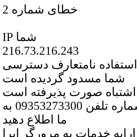
خطای شماره 2
IP شما
216.73.216.243
 استفاده نامتعارف دسترسی
شما مسدود گردیده است
ه اشتباه صورت پذیرفته است
مراتب این مسئله را از طریق شماره تلفن 09353273300 به
ما اطلاع دهید
رایه خدمات به مرورگر اپرا