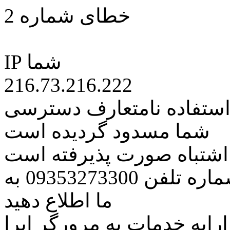
خطای شماره 2
IP شما
216.73.216.222
 استفاده نامتعارف دسترسی
شما مسدود گردیده است
ه اشتباه صورت پذیرفته است
مراتب این مسئله را از طریق شماره تلفن 09353273300 به
ما اطلاع دهید
رایه خدمات به مرورگر اپرا