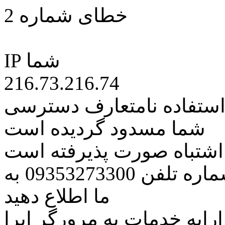
خطای شماره 2
IP شما
216.73.216.74
 استفاده نامتعارف دسترسی
شما مسدود گردیده است
ه اشتباه صورت پذیرفته است
مراتب این مسئله را از طریق شماره تلفن 09353273300 به
ما اطلاع دهید
رایه خدمات به مرورگر اپرا