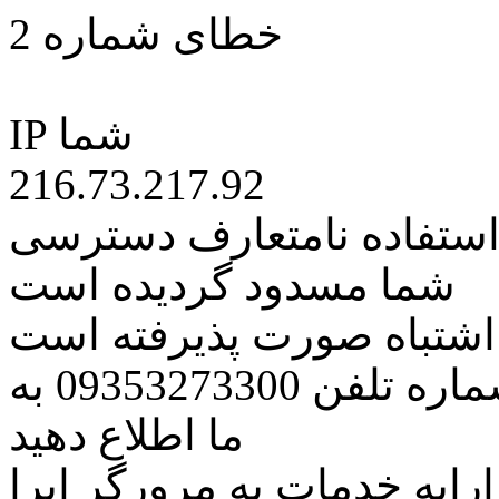
خطای شماره 2
IP شما
216.73.217.92
 استفاده نامتعارف دسترسی
شما مسدود گردیده است
ه اشتباه صورت پذیرفته است
مراتب این مسئله را از طریق شماره تلفن 09353273300 به
ما اطلاع دهید
رایه خدمات به مرورگر اپرا