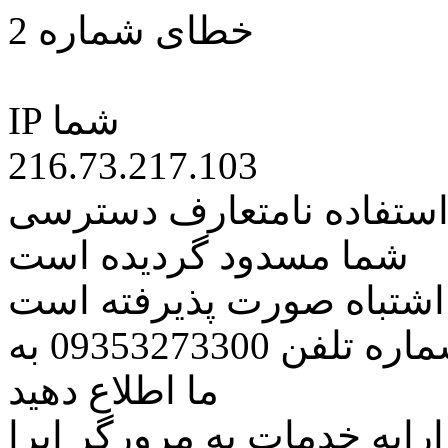
خطای شماره 2
IP شما
216.73.217.103
 استفاده نامتعارف دسترسی
شما مسدود گردیده است
ه اشتباه صورت پذیرفته است
مراتب این مسئله را از طریق شماره تلفن 09353273300 به
ما اطلاع دهید
رایه خدمات به مرورگر اپرا