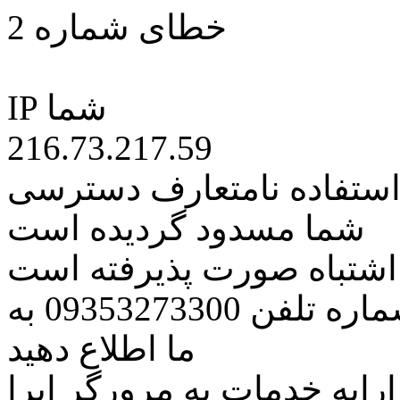
خطای شماره 2
IP شما
216.73.217.59
 استفاده نامتعارف دسترسی
شما مسدود گردیده است
ه اشتباه صورت پذیرفته است
مراتب این مسئله را از طریق شماره تلفن 09353273300 به
ما اطلاع دهید
رایه خدمات به مرورگر اپرا