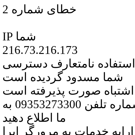
خطای شماره 2
IP شما
216.73.216.173
 استفاده نامتعارف دسترسی
شما مسدود گردیده است
ه اشتباه صورت پذیرفته است
مراتب این مسئله را از طریق شماره تلفن 09353273300 به
ما اطلاع دهید
رایه خدمات به مرورگر اپرا