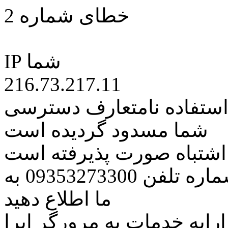
خطای شماره 2
IP شما
216.73.217.11
 استفاده نامتعارف دسترسی
شما مسدود گردیده است
ه اشتباه صورت پذیرفته است
مراتب این مسئله را از طریق شماره تلفن 09353273300 به
ما اطلاع دهید
رایه خدمات به مرورگر اپرا