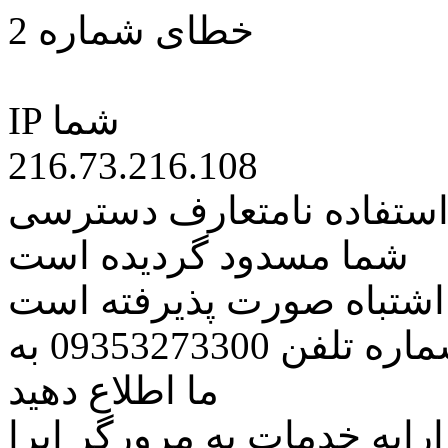
خطای شماره 2
IP شما
216.73.216.108
 استفاده نامتعارف دسترسی
شما مسدود گردیده است
ه اشتباه صورت پذیرفته است
مراتب این مسئله را از طریق شماره تلفن 09353273300 به
ما اطلاع دهید
رایه خدمات به مرورگر اپرا