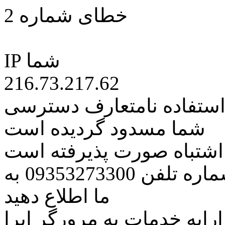
خطای شماره 2
IP شما
216.73.217.62
 استفاده نامتعارف دسترسی
شما مسدود گردیده است
ه اشتباه صورت پذیرفته است
مراتب این مسئله را از طریق شماره تلفن 09353273300 به
ما اطلاع دهید
رایه خدمات به مرورگر اپرا