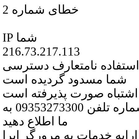
خطای شماره 2
IP شما
216.73.217.113
 استفاده نامتعارف دسترسی
شما مسدود گردیده است
ه اشتباه صورت پذیرفته است
مراتب این مسئله را از طریق شماره تلفن 09353273300 به
ما اطلاع دهید
رایه خدمات به مرورگر اپرا