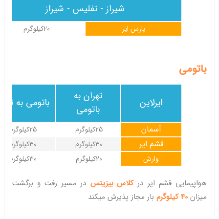
شیراز - تفلیس - شیراز
پارس ایر
20کیلوگرم
باتومی
تهران به
ایرلاین
باتومی به تهرا
باتومی
آسمان
25کیلوگرم
25کیلوگرم
قشم ایر
30کیلوگرم
30کیلوگرم
وارش
20کیلوگرم
30کیلوگرم
هواپیمایی قشم ایر در
کلاس بیزینس
در مسیر رفت و برگشت
میزان
40 کیلوگرم
بار مجاز پذیرش میکند