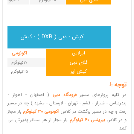
30کیلوگرم
40کیلوگرم
کیش - دبی ( DXB ) - کیش
ایرلاین
اکونومی
فلای دبی
20کیلوگرم
کیش ایر
25کیلوگرم
توجه :!
در کلیه پروازهای مسیر
فرودگاه دبی
( اصفهان - اهواز -
بندرعباس - شیراز - قشم - تهران - لارستان - مشهد ) چه در مسیر
رفت و چه در مسیر برگشت در کلاس
اکونومی 30 کیلوگرم
بار مجاز
و در کلاس
بیزینس 40 کیلوگرم
بار مجاز از هر مسافر پذیرش می
کنند