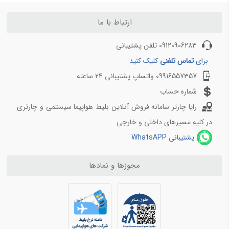
ایلام
7,960
بلیط هواپیما اصفهان به مشهد
بلیط هواپیما شیراز به تهران
ارتباط با ما
ترابزون
25,111
بلیط هواپیما شیراز به مشهد
دالامان
31,291
09120906283 تلفن پشتیبانی
برای
تماس تلفنی
کلیک کنید
قندهار
16,713
09916557357 واتساپ پشتیبانی 24 ساعته
شماره حساب
رایا چارتر سامانه فروش آنلاین بلیط هواپیما سیستمی و چارتری
در کلیه مسیرهای داخلی و خارجی
پشتیبانی WhatsAPP
مجوزها و نمادها